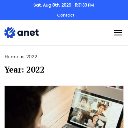
Sat. Aug 8th, 2026
11:31:34 PM
Contact
anet.pt
Home
2022
Year:
2022